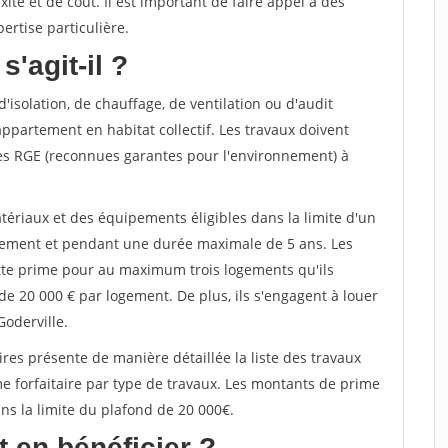
té et de coût. Il est important de faire appel à des
ertise particulière.
s'agit-il ?
'isolation, de chauffage, de ventilation ou d'audit
ppartement en habitat collectif. Les travaux doivent
sées RGE (reconnues garantes pour l'environnement) à
tériaux et des équipements éligibles dans la limite d'un
gement et pendant une durée maximale de 5 ans. Les
ette prime pour au maximum trois logements qu'ils
de 20 000 € par logement. De plus, ils s'engagent à louer
oderville.
ires présente de manière détaillée la liste des travaux
me forfaitaire par type de travaux. Les montants de prime
 la limite du plafond de 20 000€.
 en bénéficier ?