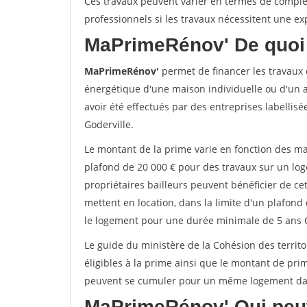
Ces travaux peuvent varier en termes de complexi
professionnels si les travaux nécessitent une exp
MaPrimeRénov'
De quoi 
MaPrimeRénov'
permet de financer les travaux d
énergétique d'une maison individuelle ou d'un a
avoir été effectués par des entreprises labelli
Goderville.
Le montant de la prime varie en fonction des ma
plafond de 20 000 € pour des travaux sur un lo
propriétaires bailleurs peuvent bénéficier de c
mettent en location, dans la limite d'un plafond 
le logement pour une durée minimale de 5 ans G
Le guide du ministère de la Cohésion des territo
éligibles à la prime ainsi que le montant de pri
peuvent se cumuler pour un même logement dans
MaPrimeRénov'
Qui peut